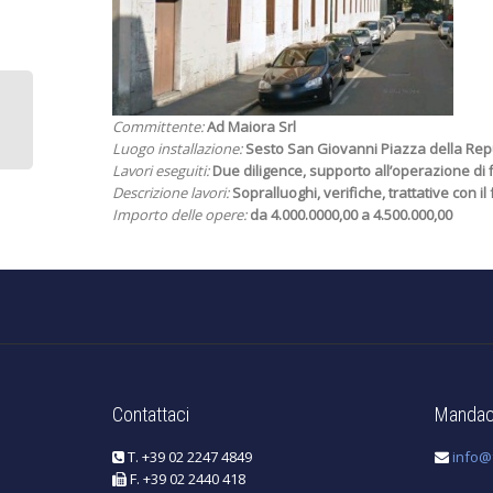
Committente:
Ad Maiora Srl
Luogo installazione:
Sesto San Giovanni Piazza della Rep
Lavori eseguiti:
Due diligence, supporto all’operazione di 
Descrizione lavori:
Sopralluoghi, verifiche, trattative con
Importo delle opere:
da 4.000.0000,00 a 4.500.000,00
Contattaci
Mandaci
T. +39 02 2247 4849
info@f
F. +39 02 2440 418