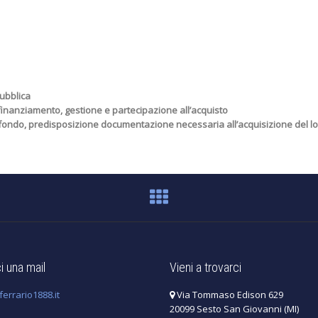
ubblica
finanziamento, gestione e partecipazione all’acquisto
 il fondo, predisposizione documentazione necessaria all’acquisizione del lo
 una mail
Vieni a trovarci
errario1888.it
Via Tommaso Edison 629
20099 Sesto San Giovanni (MI)