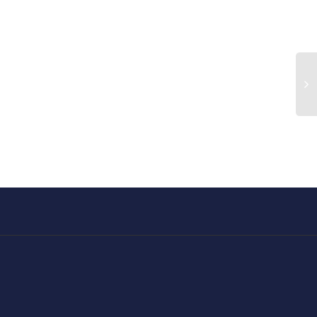
RI
CA