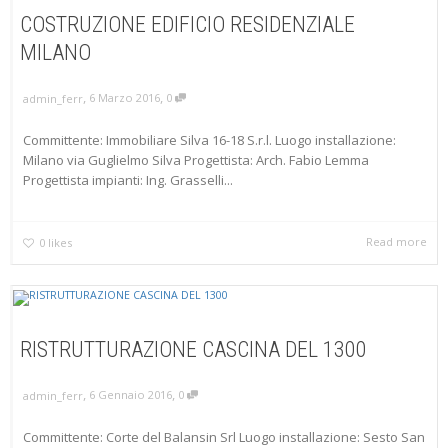
COSTRUZIONE EDIFICIO RESIDENZIALE
MILANO
,
,
6 Marzo 2016
0
admin_ferr
Committente: Immobiliare Silva 16-18 S.r.l. Luogo installazione:
Milano via Guglielmo Silva Progettista: Arch. Fabio Lemma
Progettista impianti: Ing. Grasselli...
Read more
0
likes
RISTRUTTURAZIONE CASCINA DEL 1300
,
,
6 Gennaio 2016
0
admin_ferr
Committente: Corte del Balansin Srl Luogo installazione: Sesto San