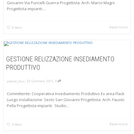
Giovanni Via Puricelli Guerra Progettista: Arch. Marco Magni.
Progettista impianti:...
Read more
0
likes
GESTIONE RELIZZAZIONE INSEDIAMENTO
PRODUTTIVO
,
,
25 Gennaio 2011
0
admin_ferr
Committente: Cooperativa Insediamento Produttivo Ex area Flack
Luogo installazione: Sesto San Giovanni Progettista: Arch. Fausto
Pella Progettista impianti: Studio...
Read more
0
likes